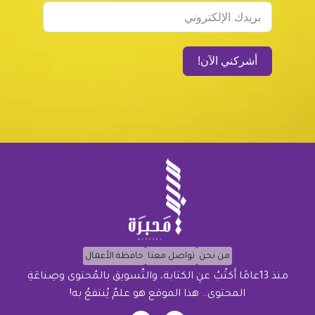
Subscription Form
أشركني الآن!
من نحن
تواصل معنا
حافظة الأعمال
منذ 13عامًا أَكتُبُ عنِ الكتابة، والتّسويق بالمُحتوى وصِناعَةِ
المحتوى.. هذا الموقع هو علمٌ يُنتفعُ به!