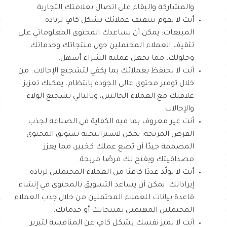
والمشاركة والبقاء على اتصال بعلامتك التجارية.
أنت لا تقوم بتثقيف عملائك بشكل كافٍ لزيادة
المبيعات: يمكن أن يساعدك المحتوى المعلوماتي على
تثقيف العملاء المحتملين حول منتجاتك وخدماتك
وحلولك، مما يجعل عملية الشراء أسهل.
أنت لا تحتفظ بعملائك بما يكفي لتشجيع الإحالات: من
خلال توفير محتوى عالي الجودة بانتظام، يمكنك تعزيز
علاقتك مع العملاء الحاليين، وبالتالي تشجيع الولاء
والإحالات.
أنت غير معروف بما فيه الكفاية في الصناعة لجذب
الفرص المربحة: يمكن لاستراتيجية تسويق المحتوى
المصممة جيدًا أن تضع عملك كخبير، مما يعزز
مصداقيتك ويفتح لك فرصًا مربحة.
أنت لا تولّد عددًا كافيًا من العملاء المحتملين لزيادة
إيراداتك: يمكن أن يساعد التسويق بالمحتوى في إنشاء
قاعدة بيانات للعملاء المحتملين من خلال جذب العملاء
المحتملين المهتمين بمنتجاتك أو خدماتك.
أنت لا تميز نفسك بشكل كافٍ عن المنافسة لتبرير