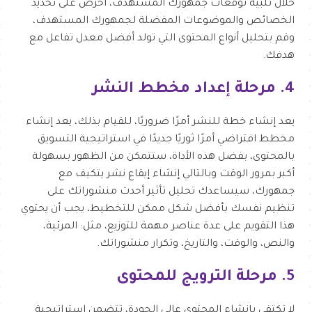
خلال تلبية توقعات جمهورك المستهدف، احرص على تحديد
الخصائص والموضوعات المفضلة لجمهورك المستهدف،
وقم بتحليل أنواع المحتوى التي تولد أفضل معدل تفاعل مع
هدفك.
4. مرحلة إعداد مخطط النشر
يعد إنشاء خطة للنشر أمرًا ضروريًا، للقيام بذلك، يعد إنشاء
مخطط افتراضي أمرًا ثوريًا جديدًا في استراتيجية التسويق
بالمحتوى، بفضل هذه الأداة، ستتمكن من الظهور بسهولة
أكبر بمرور الوقت وبالتالي إنشاء إيقاع نشر يتكيف مع
جمهورك، سيساعدك تحليل تأثير أحدث منشوراتك على
تنظيم نفسك بأفضل شكل ممكن للتخطيط، يجب أن يحتوي
هذا التقويم على عدة عناصر مهمة للتوزيع، مثل: المرئية،
والنص، والوقت، والتاريخ، وتكرار منشوراتك.
5. مرحلة الترويج للمحتوى
لا تكتفي بإنشاء المحتوى عالي الجودة، تتضمن استراتيجية