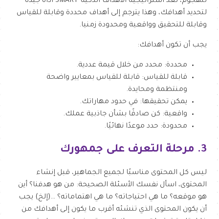
للهجوم، تعد استراتيجية الأهداف الذكية SMART أداة جيدة
لتحديد أهدافك، وهذا يترجم إلى أهداف محددة وقابلة للقياس
وقابلة للتحقيق وواقعية ومحدودة زمنيا.
يجب أن تكون أهدافك:
محددة: محدد من خلال قيمة عددية.
قابلة للقياس: قابلة للقياس بمعايير واضحة
ومنتظمة ومحايدة.
يمكن تحقيقها: في حدود مهاراتك.
واقعية: كن صادقًا بشأن جاذبية عملك.
محدودة: حدد موعدًا نهائيًا.
3. مرحلة التعرف على جمهورك
ليس كل المحتوى مناسبًا لجميع الجماهير، قبل إنشاء
المحتوى، اسأل نفسك الأسئلة الصحيحة: من هو هدفنا؟ أين
هو موقعه؟ ما هي احتياجاته؟ ما هي اهتماماته؟ …(إلخ) يجب
أن يكون المحتوى الذي تنشئه أقرب ما يكون إلى أهدافك من