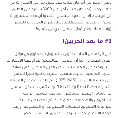
وعلى الرغم من أنه كان هناك عدد قليل جدًا من السيارات في
ذلك الوقت (لقد كان هناك أقل من 3000 سيارة على الطرق
في فرنسا)، إلا أن الأخوة ميشلان اعتقدوا أن هذه المنشورات
يمكن أن تشجع المستهلكين على شراء السيارات للسفر
(واستهلاك إطاراتها)، الرهان الذي أتى بثماره!
#3 ما بعد الحربين!
على الرغم من البدايات الأولى للتسويق بالمحتوى في أوائل
القرن العشرين، بدا أن الحربين العالميتين قد أوقفتا الابتكارات
التسويقية حتى الخمسينيات من القرن الماضي، ففي نهاية
الحرب العالمية الثانية، شهدت الشركات نموًا كبيرًا استمر
حتى فترة الثلاثينيات (1945-1975)، ثم طورت معظم العلامات
التجارية خطابًا أحاديًا و"متقطعًا"، واستثمرت بشكل أساسي
في وسائل الإعلام الجماهيري سريعة التوسع: الراديو
والتلفزيون والصحافة المكتوبة، إذا تم تخصيص غالبية
ميزانيات التسويق للإعلانات التلفزيونية أو المطبوعة، ورغم
موجة الاندفاع نحو التسويق التقليدي، استمرت بعض