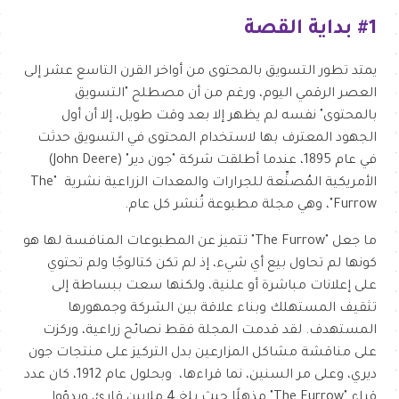
#1 بداية القصة
يمتد تطور التسويق بالمحتوى من أواخر القرن التاسع عشر إلى
العصر الرقمي اليوم، ورغم من أن مصطلح "التسويق
بالمحتوى" نفسه لم يظهر إلا بعد وقت طويل، إلا أن أول
الجهود المعترف بها لاستخدام المحتوى في التسويق حدثت
في عام 1895، عندما أطلقت شركة "جون دير" (John Deere)
الأمريكية المُصنِّعة للجرارات والمعدات الزراعية نشرية "The
Furrow"، وهي مجلة مطبوعة تُنشر كل عام.
ما جعل "The Furrow" تتميز عن المطبوعات المنافسة لها هو
كونها لم تحاول بيع أي شيء، إذ لم تكن كتالوجًا ولم تحتوي
على إعلانات مباشرة أو علنية، ولكنها سعت ببساطة إلى
تثقيف المستهلك وبناء علاقة بين الشركة وجمهورها
المستهدف. لقد قدمت المجلة فقط نصائح زراعية، وركزت
على مناقشة مشاكل المزارعين بدل التركيز على منتجات جون
ديري، وعلى مر السنين، نما قراءها، وبحلول عام 1912، كان عدد
قراء "The Furrow" مذهلًا حيث بلغ 4 ملايين قارئ، وبدؤوا