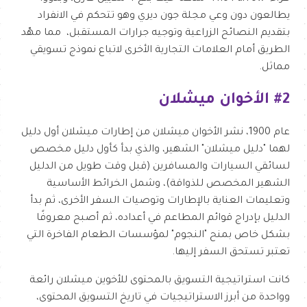
يطالعون دون وعي مجلة جون ديري وهو تتحكم في الانفراد
بتقديم النصائح الزراعية وتوجيه جرارات المستقبل، مما مهّد
الطريق أمام العلامات التجارية الأخرى لاتباع نموذج تسويقي
مماثل.
#2 الأخوان ميشلان
عام 1900، نشر الأخوان ميشلان من إطارات ميشلان أول دليل
لهما "دليل ميشلان" الشهير، والذي بدأ كأول دليل مخصص
لسائقي السيارات والمسافرين (قبل وقت طويل من الدليل
الشهير المخصص للذواقة)، وشمل الخرائط الأساسية
وتعليمات العناية بالإطارات وتوصيات السفر الأخرى، ثم بدأ
الدليل بإدراج قوائم المطاعم في أعداده، ثم أصبح معروفًا
بشكل خاص بمنح "النجوم" لمؤسسات الطعام الفاخرة التي
تعتبر تستحق السفر إليها.
كانت استراتيجية التسويق بالمحتوى للأخوين ميشلان رائعة
وواحدة من أبرز الاستراتيجيات في تاريخ التسويق المحتوى،