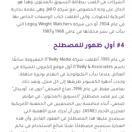
الشركات في اللعب ببطاقة التسويق بالمحتوى، وهذا هو
الحال على وجه الخصوص مع شركة Jell-O، وهي علامة تجارية
أمريكية للحلويات، والتي أطلقت كتاب الوصفات الخاص بها
في عام 1904، أو حتى شركة Weight Watchers وLego التي
بدأت في نشر مجلاتها في عامي 1968 و1987.
#4 أول ظهور للمصطلح
في عام 1993، أطلقت شركة O’Reilly Media المعروفة سابقًا
باسم O’Reilly & Associates أول موقع إلكتروني للشركة في
العالم، عندما بدأت التكنولوجيا في التقدم بوتيرة مذهلة،
وجدت أجهزة الكمبيوتر طريقها إلى كل منزل، وبعد ذلك
بعامين فقط، في عام 1996، صاغ الصحفي "جون ف. أوبيدال"
عن غير قصد مصطلح "التسويق بالمحتوى"، في مؤتمر
صحفي، أثناء مناقشة بين الصحفيين في الجمعية الأمريكية
لمحرري الأخبار (ASNE)، دون أن يُدرك مدى الأهمية التي
سيصبح عليها هذا المصطلح في العقود القادم، وأن هذه
العبارة ستصبح مصطلحًا تقنيًا شائع الاستخدام في عالم