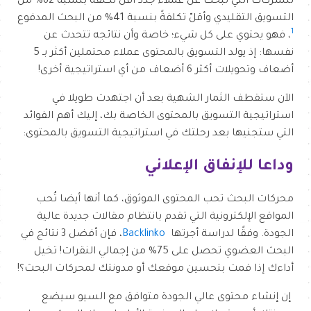
للشركات التي تبحث عن عملاء جدد أقلُّ تكلفةً بنسبة 62% من
التسويق التقليدي وأقلّ تكلفةً بنسبة 41% من البحث المدفوع
1
، فهو يحتوي على كل شيء؛ خاصة وأن نتائجه تتحدث عن
نفسها: إذ يولد التسويق بالمحتوى عملاء محتملين أكثر بـ 5
أضعاف وتحويلات أكثر 6 أضعاف من أي استراتيجية أخرى!
الآن ستقطف الثمار الشهية بعد أن اجتهدت طويلا في
استراتيجية التسويق بالمحتوى الخاصة بك، إليك أهم الفوائد
التي ستجنيها بعد رحلتك في استراتيجية التسويق بالمحتوى:
وداعا للإنفاق الإعلاني
محركات البحث تحب المحتوى الموثوق، كما أنها أيضا تُحب
المواقع الإلكترونية التي تقدم بانتظام مقالات جديدة عالية
الجودة. وفقًا لدراسة أجرتها
Backlinko
، فإن أفضل 3 نتائج في
البحث العضوي تحصل على 75% من إجمالي النقرات! تخيل
أداءك إذا قمت بتحسين موقعك أو مدونتك لمحركات البحث؟!
إن إنشاء محتوى عالي الجودة متوافق مع السيو سيضع